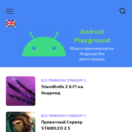
Перейти
к
содержанию
Android
Playground
Игры и приложения на
Андроид без
регистрации
ВСЕ ПРИВАТКИ STANDOFF 2
StandKnife 2.6 F1 на
Андроид
ВСЕ ПРИВАТКИ STANDOFF 2
Приватный Сервер
STANDLEO 2.5